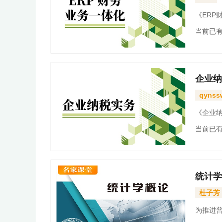
《ER
当前已有
真正实
企业经营
企业纳
产-销售
qynss
和供应
《企业
当前已有
能力大
学，融入
统计学
杜子芳
为推进