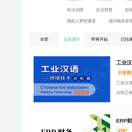
依法治国
生活智慧
职
残疾人梦想课堂
现代物流管
全部
正在进行
即将开始
已结
工业汉
行政教
工业汉
当前已有
ERP
ERP