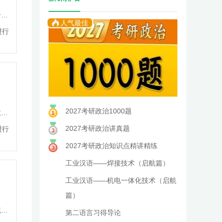
合，
人气最佳
进行
包含
生
链
2027考研政治1000题
教学
2027考研政治讲真题
进行
术教
2027考研政治知识点精讲精练
工业汉语——焊接技术（启航篇）
工业汉语——机电一体化技术（启航
篇）
统计
第二语言习得导论