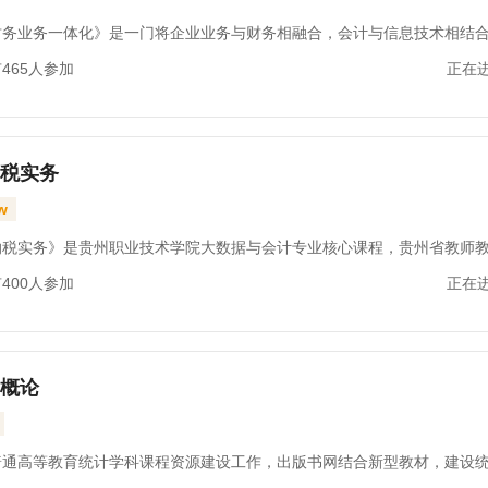
P财务业务一体化》是一门将企业业务与财务相融合，会计与信息技术相结
465人参加
正在
现事前、事中、事后集中统一管理的理实一体化专业核心课程，学习内容
过程中的采购、生产、销售等环节的信息化操作， 将企业的“库存-采购-
税实务
-往来-总账”建立相应的联系，达到共生共长、互相融通，是企业实现财务
w
链融通管理，同时也是企业实现ERP集成化管理的重要保障。
纳税实务》是贵州职业技术学院大数据与会计专业核心课程，贵州省教师
400人参加
正在
赛一等奖课程。本课程对接职业教育国家教学标准体系，运用现代信息技
“1+X”证书考证要求，是一门产教融合、多校联动课程。
概论
普通高等教育统计学科课程资源建设工作，出版书网结合新型教材，建设