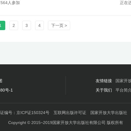
564人参加
正在
精品课程，以满足统计学科教学需求的立体资源，推进统计学科远程教育
“互联网+”模式的新时期教育方式。 微课即将上线，敬请期待！
1
2
3
4
下一页 >
团
友情链接
国家开
80号-1
关于我们
平台简
证编号：京ICP证150324号
互联网出版许可证
国家开放大学出版社
Copyright © 2015~2019国家开放大学出版社有限公司 版权所有