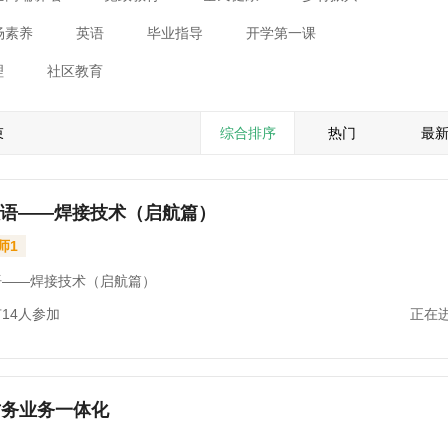
场素养
英语
毕业指导
开学第一课
理
社区教育
束
综合排序
热门
最
语——焊接技术（启航篇）
师1
语——焊接技术（启航篇）
14人参加
正在
财务业务一体化